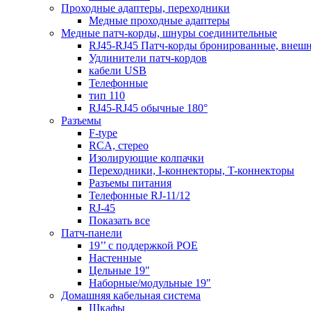
Проходные адаптеры, переходники
Медные проходные адаптеры
Медные патч-корды, шнуры соединительные
RJ45-RJ45 Патч-корды бронированные, внеш
Удлинители патч-кордов
кабели USB
Телефонные
тип 110
RJ45-RJ45 обычные 180°
Разъемы
F-type
RCA, стерео
Изолирующие колпачки
Переходники, I-коннекторы, T-коннекторы
Разъемы питания
Телефонные RJ-11/12
RJ-45
Показать все
Патч-панели
19’’ с поддержкой POE
Настенные
Цельные 19"
Наборные/модульные 19"
Домашняя кабельная система
Шкафы