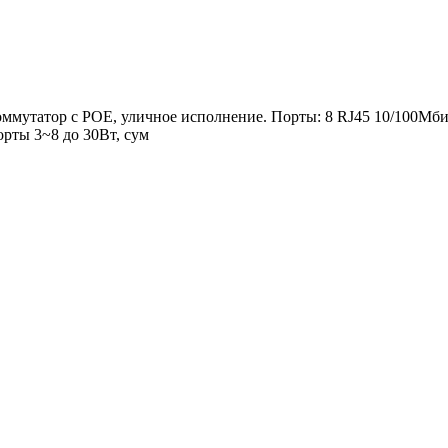
утатор с РОЕ, уличное исполнение. Порты: 8 RJ45 10/100Мбит/с 
орты 3~8 до 30Вт, сум