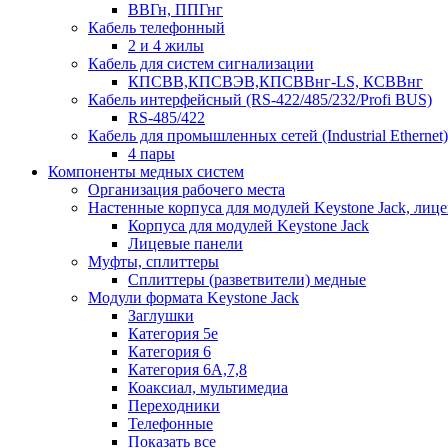
ВВГн, ППГнг
Кабель телефонный
2 и 4 жилы
Кабель для систем сигнализации
КПСВВ,КПСВЭВ,КПСВВнг-LS, КСВВнг
Кабель интерфейсный (RS-422/485/232/Profi BUS)
RS-485/422
Кабель для промышленных сетей (Industrial Ethernet)
4 пары
Компоненты медных систем
Организация рабочего места
Настенные корпуса для модулей Keystone Jack, лиц
Корпуса для модулей Keystone Jack
Лицевые панели
Муфты, сплиттеры
Сплиттеры (разветвители) медные
Модули формата Keystone Jack
Заглушки
Категория 5е
Категория 6
Категория 6А,7,8
Коаксиал, мультимедиа
Переходники
Телефонные
Показать все