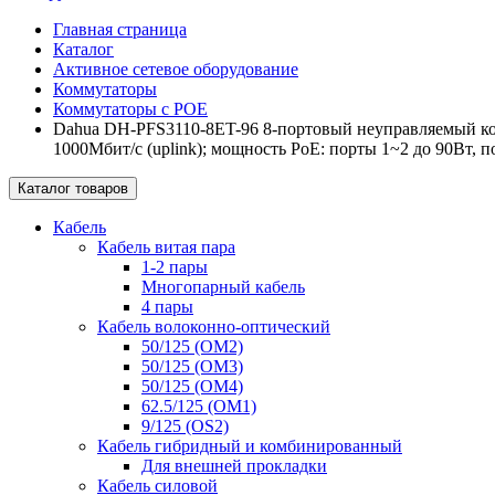
Главная страница
Каталог
Активное сетевое оборудование
Коммутаторы
Коммутаторы c POE
Dahua DH-PFS3110-8ET-96 8-портовый неуправляемый комм
1000Мбит/с (uplink); мощность PoE: порты 1~2 до 90Вт, п
Каталог товаров
Кабель
Кабель витая пара
1-2 пары
Многопарный кабель
4 пары
Кабель волоконно-оптический
50/125 (OM2)
50/125 (OM3)
50/125 (OM4)
62.5/125 (OM1)
9/125 (OS2)
Кабель гибридный и комбинированный
Для внешней прокладки
Кабель силовой