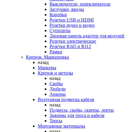
Выключатели, переключатели
Заглушки, вводы
Коробки
Розетки USB и HDMI
Розетки аудио и видео
Суппорты
Лицевая панель адаптер для модулей
Розетки электрические
Розетки RJ45 и RJ12
Рамки
Крепеж. Маркировка
назад
Маркеры
Крепеж и метизы
назад
Скобы
Дюбели
Анкеры
Воздушная подвеска кабеля
назад
Подвесы, скобы, скрепы, ленты
Зажимы для троса и кабеля
Тросы
Монтажные материалы
назад