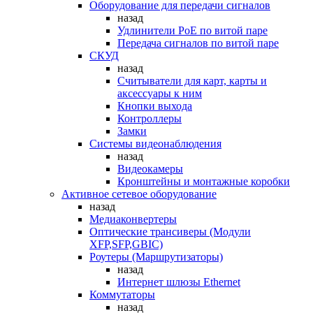
Оборудование для передачи сигналов
назад
Удлинители PoE по витой паре
Передача сигналов по витой паре
СКУД
назад
Считыватели для карт, карты и
аксессуары к ним
Кнопки выхода
Контроллеры
Замки
Системы видеонаблюдения
назад
Видеокамеры
Кронштейны и монтажные коробки
Активное сетевое оборудование
назад
Медиаконвертеры
Оптические трансиверы (Модули
XFP,SFP,GBIC)
Роутеры (Маршрутизаторы)
назад
Интернет шлюзы Ethernet
Коммутаторы
назад