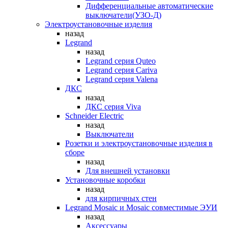
Дифференциальные автоматические
выключатели(УЗО-Д)
Электроустановочные изделия
назад
Legrand
назад
Legrand серия Quteo
Legrand серия Cariva
Legrand серия Valena
ДКС
назад
ДКС серия Viva
Schneider Electric
назад
Выключатели
Розетки и электроустановочные изделия в
сборе
назад
Для внешней установки
Установочные коробки
назад
для кирпичных стен
Legrand Mosaic и Mosaic совместимые ЭУИ
назад
Аксессуары