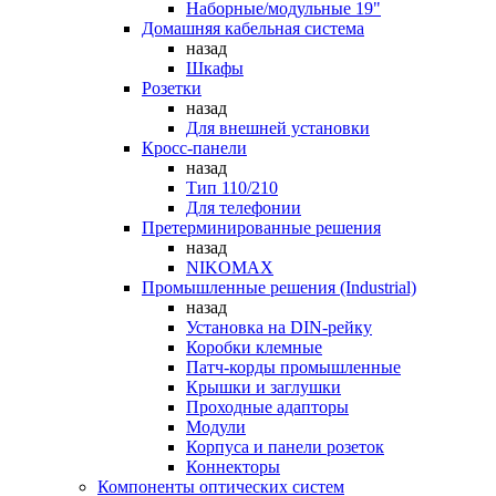
Наборные/модульные 19"
Домашняя кабельная система
назад
Шкафы
Розетки
назад
Для внешней установки
Кросс-панели
назад
Тип 110/210
Для телефонии
Претерминированные решения
назад
NIKOMAX
Промышленные решения (Industrial)
назад
Установка на DIN-рейку
Коробки клемные
Патч-корды промышленные
Крышки и заглушки
Проходные адапторы
Модули
Корпуса и панели розеток
Коннекторы
Компоненты оптических систем