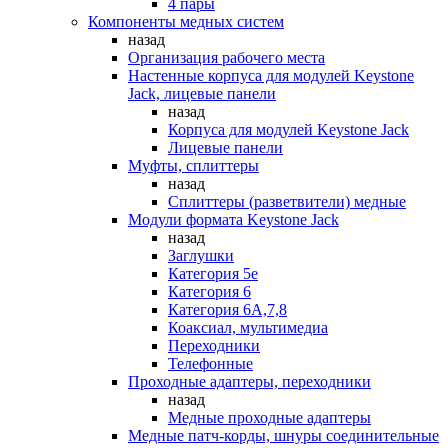
4 пары
Компоненты медных систем
назад
Организация рабочего места
Настенные корпуса для модулей Keystone
Jack, лицевые панели
назад
Корпуса для модулей Keystone Jack
Лицевые панели
Муфты, сплиттеры
назад
Сплиттеры (разветвители) медные
Модули формата Keystone Jack
назад
Заглушки
Категория 5е
Категория 6
Категория 6А,7,8
Коаксиал, мультимедиа
Переходники
Телефонные
Проходные адаптеры, переходники
назад
Медные проходные адаптеры
Медные патч-корды, шнуры соединительные