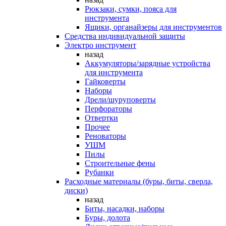
Рюкзаки, сумки, пояса для
инструмента
Ящики, органайзеры для инструментов
Средства индивидуальной защиты
Электро инструмент
назад
Аккумуляторы/зарядные устройства
для инструмента
Гайковерты
Наборы
Дрели/шуруповерты
Перфораторы
Отвертки
Прочее
Реноваторы
УШМ
Пилы
Строительные фены
Рубанки
Расходные материалы (буры, биты, сверла,
диски)
назад
Биты, насадки, наборы
Буры, долота