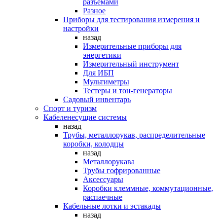
разъемами
Разное
Приборы для тестирования измерения и
настройки
назад
Измерительные приборы для
энергетики
Измерительный инструмент
Для ИБП
Мультиметры
Тестеры и тон-генераторы
Садовый инвентарь
Спорт и туризм
Кабеленесущие системы
назад
Трубы, металлорукав, распределительные
коробки, колодцы
назад
Металлорукава
Трубы гофрированные
Аксессуары
Коробки клеммные, коммутационные,
распаечные
Кабельные лотки и эстакады
назад