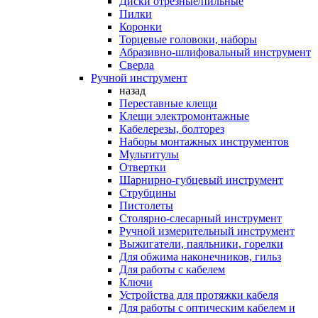
Диски отрезные/пильные
Пилки
Коронки
Торцевые головоки, наборы
Абразивно-шлифовальный инструмент
Сверла
Ручной инструмент
назад
Переставные клещи
Клещи электромонтажные
Кабелерезы, болторез
Наборы монтажных инструментов
Мультитулы
Отвертки
Шарнирно-губцевый инструмент
Струбцины
Пистолеты
Столярно-слесарный инструмент
Ручной измерительный инструмент
Выжигатели, паяльники, горелки
Для обжима наконечников, гильз
Для работы с кабелем
Ключи
Устройства для протяжки кабеля
Для работы с оптическим кабелем и