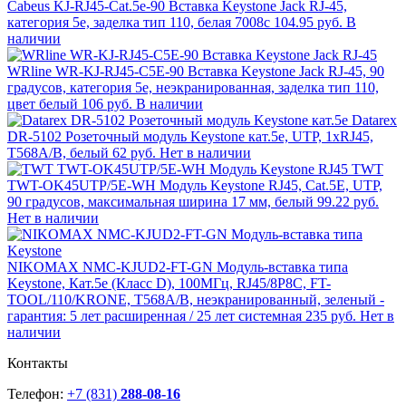
Cabeus KJ-RJ45-Cat.5e-90 Вставка Keystone Jack RJ-45,
категория 5e, заделка тип 110, белая 7008c
104.95 руб.
В
наличии
WRline WR-KJ-RJ45-C5E-90 Вставка Keystone Jack RJ-45, 90
градусов, категория 5e, неэкранированная, заделка тип 110,
цвет белый
106 руб.
В наличии
Datarex
DR-5102 Розеточный модуль Keystone кат.5e, UTP, 1xRJ45,
T568A/B, белый
62 руб.
Нет в наличии
TWT
TWT-OK45UTP/5E-WH Модуль Keystone RJ45, Cat.5E, UTP,
90 градусов, максимальная ширина 17 мм, белый
99.22 руб.
Нет в наличии
NIKOMAX NMC-KJUD2-FT-GN Модуль-вставка типа
Keystone, Кат.5е (Класс D), 100МГц, RJ45/8P8C, FT-
TOOL/110/KRONE, T568A/B, неэкранированный, зеленый -
гарантия: 5 лет расширенная / 25 лет системная
235 руб.
Нет в
наличии
Контакты
Телефон:
+7 (831)
288-08-16