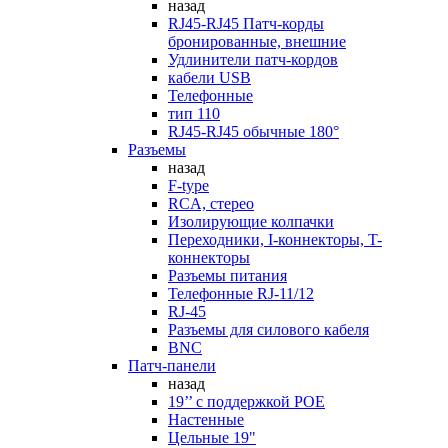
назад
RJ45-RJ45 Патч-корды
бронированные, внешние
Удлинители патч-кордов
кабели USB
Телефонные
тип 110
RJ45-RJ45 обычные 180°
Разъемы
назад
F-type
RCA, стерео
Изолирующие колпачки
Переходники, I-коннекторы, T-
коннекторы
Разъемы питания
Телефонные RJ-11/12
RJ-45
Разъемы для силового кабеля
BNC
Патч-панели
назад
19’’ с поддержкой POE
Настенные
Цельные 19"