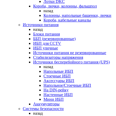
Лотки DKC
Короба, лючки, колонны, фальшпол
назад
Колонны, напольные башенки, лючки
Короба, кабельные каналы
Источники питания
назад
Блоки питания
ББП (резервированные)
ИБП для CCTV
ИБП уличные
Источники питания не резервированные
Стабилизаторы напряжения
Источники бесперебойного питания (UPS)
назад
Напольные ИБП
Стоечные ИБП
Аксессуары ИБП
Напольное/Стоечные ИБП
На DIN-рейку
Настенные ИБП
Мини ИБП
Аккумуляторы
Системы безопасности
назад