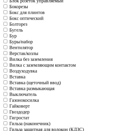
Блок розеток управляемый
Бокорезы
Бокс для плинтов
Бокс оптический
Болторез
Бугель
Бур
Буры/набор
Вентилятор
Верстак/козлы
Вилка без заземления
Вилка с заземляющим контактом
Воздуходувка
Вставка
Вставка (щеточный ввод)
Вставка размыкающая
Выключатель
Газонокосилка
Гайковерт
Гвоздодер
Гигростат
Гильза (наконечник)
Гильза защитная для волокон (КДЗС)