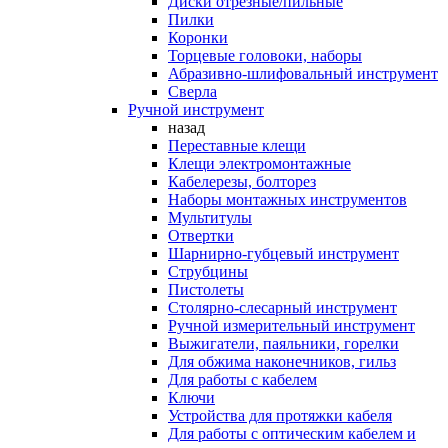
Диски отрезные/пильные
Пилки
Коронки
Торцевые головоки, наборы
Абразивно-шлифовальный инструмент
Сверла
Ручной инструмент
назад
Переставные клещи
Клещи электромонтажные
Кабелерезы, болторез
Наборы монтажных инструментов
Мультитулы
Отвертки
Шарнирно-губцевый инструмент
Струбцины
Пистолеты
Столярно-слесарный инструмент
Ручной измерительный инструмент
Выжигатели, паяльники, горелки
Для обжима наконечников, гильз
Для работы с кабелем
Ключи
Устройства для протяжки кабеля
Для работы с оптическим кабелем и