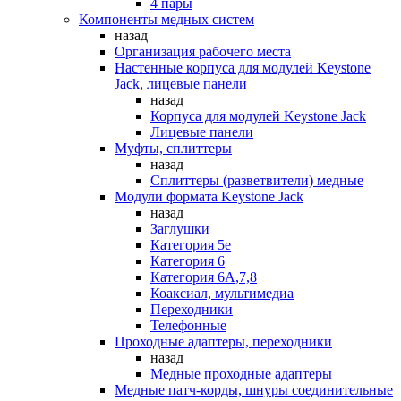
4 пары
Компоненты медных систем
назад
Организация рабочего места
Настенные корпуса для модулей Keystone
Jack, лицевые панели
назад
Корпуса для модулей Keystone Jack
Лицевые панели
Муфты, сплиттеры
назад
Сплиттеры (разветвители) медные
Модули формата Keystone Jack
назад
Заглушки
Категория 5е
Категория 6
Категория 6А,7,8
Коаксиал, мультимедиа
Переходники
Телефонные
Проходные адаптеры, переходники
назад
Медные проходные адаптеры
Медные патч-корды, шнуры соединительные