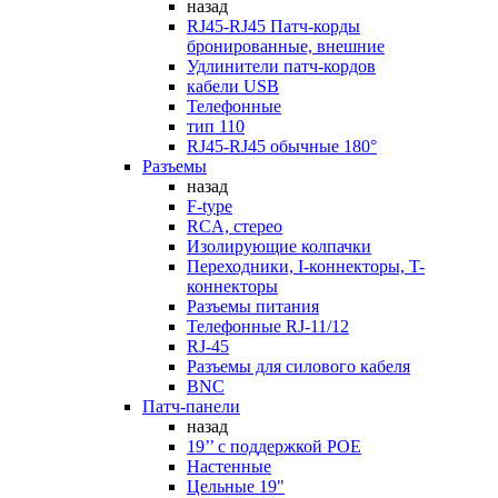
назад
RJ45-RJ45 Патч-корды
бронированные, внешние
Удлинители патч-кордов
кабели USB
Телефонные
тип 110
RJ45-RJ45 обычные 180°
Разъемы
назад
F-type
RCA, стерео
Изолирующие колпачки
Переходники, I-коннекторы, T-
коннекторы
Разъемы питания
Телефонные RJ-11/12
RJ-45
Разъемы для силового кабеля
BNC
Патч-панели
назад
19’’ с поддержкой POE
Настенные
Цельные 19"