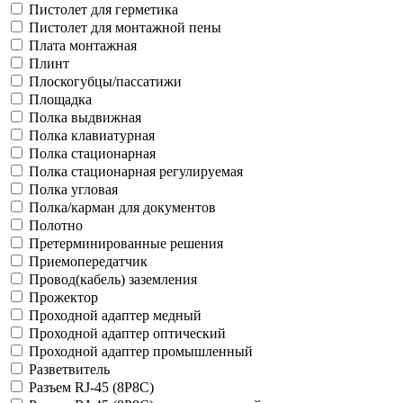
Пистолет для герметика
Пистолет для монтажной пены
Плата монтажная
Плинт
Плоскогубцы/пассатижи
Площадка
Полка выдвижная
Полка клавиатурная
Полка стационарная
Полка стационарная регулируемая
Полка угловая
Полка/карман для документов
Полотно
Претерминированные решения
Приемопередатчик
Провод(кабель) заземления
Прожектор
Проходной адаптер медный
Проходной адаптер оптический
Проходной адаптер промышленный
Разветвитель
Разъем RJ-45 (8P8C)