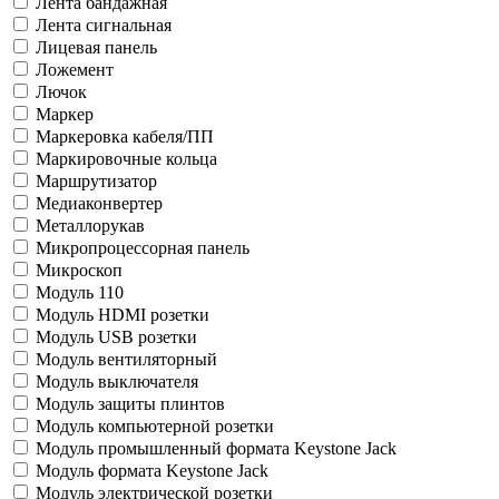
Лента бандажная
Лента сигнальная
Лицевая панель
Ложемент
Лючок
Маркер
Маркеровка кабеля/ПП
Маркировочные кольца
Маршрутизатор
Медиаконвертер
Металлорукав
Микропроцессорная панель
Микроскоп
Модуль 110
Модуль HDMI розетки
Модуль USB розетки
Модуль вентиляторный
Модуль выключателя
Модуль защиты плинтов
Модуль компьютерной розетки
Модуль промышленный формата Keystone Jack
Модуль формата Keystone Jack
Модуль электрической розетки