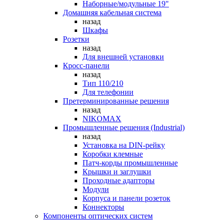
Наборные/модульные 19"
Домашняя кабельная система
назад
Шкафы
Розетки
назад
Для внешней установки
Кросс-панели
назад
Тип 110/210
Для телефонии
Претерминированные решения
назад
NIKOMAX
Промышленные решения (Industrial)
назад
Установка на DIN-рейку
Коробки клемные
Патч-корды промышленные
Крышки и заглушки
Проходные адапторы
Модули
Корпуса и панели розеток
Коннекторы
Компоненты оптических систем