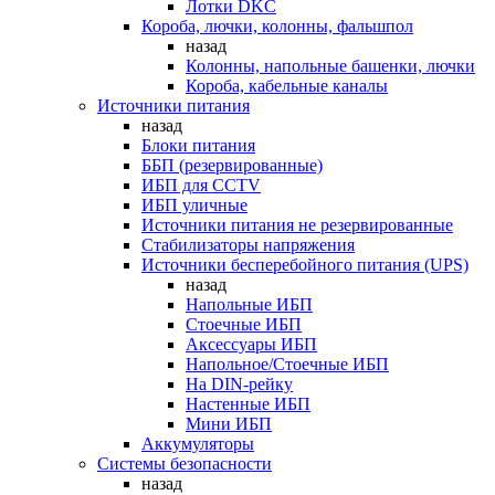
Лотки DKC
Короба, лючки, колонны, фальшпол
назад
Колонны, напольные башенки, лючки
Короба, кабельные каналы
Источники питания
назад
Блоки питания
ББП (резервированные)
ИБП для CCTV
ИБП уличные
Источники питания не резервированные
Стабилизаторы напряжения
Источники бесперебойного питания (UPS)
назад
Напольные ИБП
Стоечные ИБП
Аксессуары ИБП
Напольное/Стоечные ИБП
На DIN-рейку
Настенные ИБП
Мини ИБП
Аккумуляторы
Системы безопасности
назад