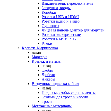
Выключатели, переключатели
Заглушки, вводы
Коробки
Розетки USB и HDMI
Розетки аудио и видео
Суппорты
Лицевая панель адаптер для модулей
Розетки электрические
Розетки RJ45 и RJ12
Рамки
Крепеж. Маркировка
назад
Маркеры
Крепеж и метизы
назад
Скобы
Дюбели
Анкеры
Воздушная подвеска кабеля
назад
Подвесы, скобы, скрепы, ленты
Зажимы для троса и кабеля
Тросы
Монтажные материалы
назад