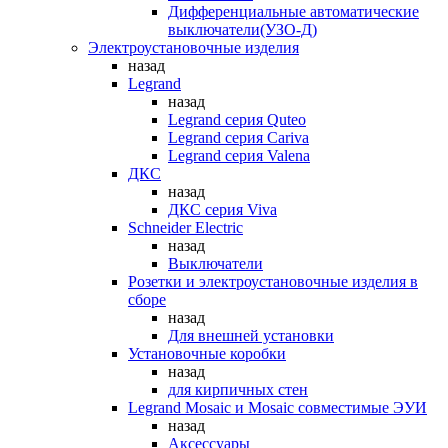
Дифференциальные автоматические
выключатели(УЗО-Д)
Электроустановочные изделия
назад
Legrand
назад
Legrand серия Quteo
Legrand серия Cariva
Legrand серия Valena
ДКС
назад
ДКС серия Viva
Schneider Electric
назад
Выключатели
Розетки и электроустановочные изделия в
сборе
назад
Для внешней установки
Установочные коробки
назад
для кирпичных стен
Legrand Mosaic и Mosaic совместимые ЭУИ
назад
Аксессуары