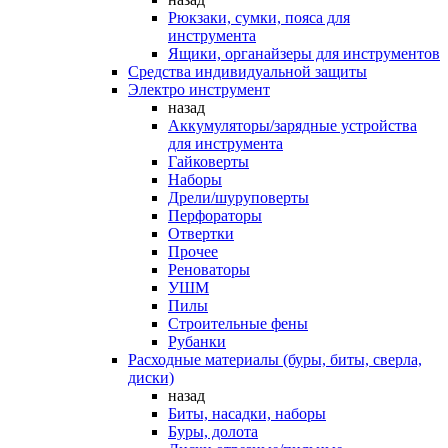
Рюкзаки, сумки, пояса для
инструмента
Ящики, органайзеры для инструментов
Средства индивидуальной защиты
Электро инструмент
назад
Аккумуляторы/зарядные устройства
для инструмента
Гайковерты
Наборы
Дрели/шуруповерты
Перфораторы
Отвертки
Прочее
Реноваторы
УШМ
Пилы
Строительные фены
Рубанки
Расходные материалы (буры, биты, сверла,
диски)
назад
Биты, насадки, наборы
Буры, долота