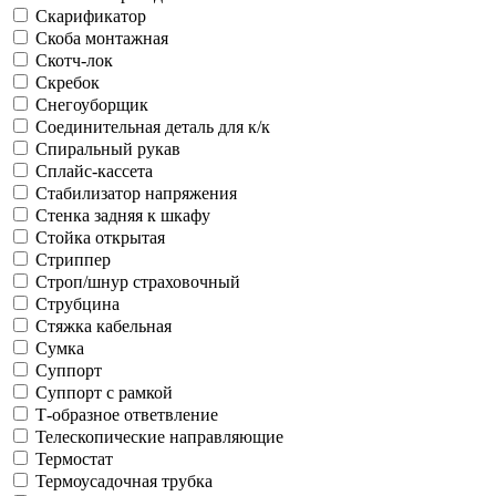
Скарификатор
Скоба монтажная
Скотч-лок
Скребок
Снегоуборщик
Соединительная деталь для к/к
Спиральный рукав
Сплайс-кассета
Стабилизатор напряжения
Стенка задняя к шкафу
Стойка открытая
Стриппер
Строп/шнур страховочный
Струбцина
Стяжка кабельная
Сумка
Суппорт
Суппорт с рамкой
Т-образное ответвление
Телескопические направляющие
Термостат
Термоусадочная трубка