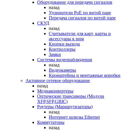
Оборудование для передачи сигналов
назад
Удлинители PoE по витой паре
Передача сигналов по витой паре
СКУД
назад
Считыватели для карт, карты и
аксессуары к ним
Кнопки выхода
Контроллеры
Замки
Системы видеонаблюдения
назад
Видеокамеры
Кронштейны и монтажные коробки
Активное сетевое оборудование
назад
Медиаконвертеры
Оптические трансиверы (Модули
XFP,SFP,GBIC)
Роутеры (Маршрутизаторы)
назад
Интернет шлюзы Ethernet
Коммутаторы
назад