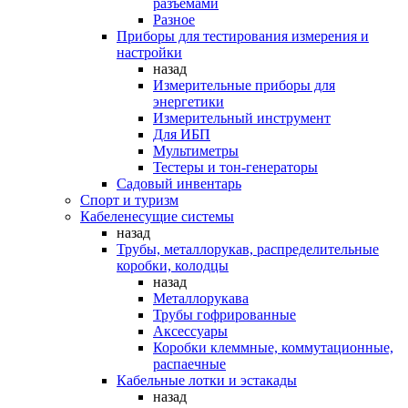
разъемами
Разное
Приборы для тестирования измерения и
настройки
назад
Измерительные приборы для
энергетики
Измерительный инструмент
Для ИБП
Мультиметры
Тестеры и тон-генераторы
Садовый инвентарь
Спорт и туризм
Кабеленесущие системы
назад
Трубы, металлорукав, распределительные
коробки, колодцы
назад
Металлорукава
Трубы гофрированные
Аксессуары
Коробки клеммные, коммутационные,
распаечные
Кабельные лотки и эстакады
назад