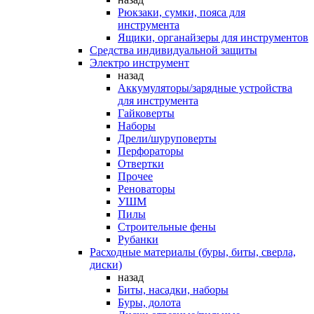
Рюкзаки, сумки, пояса для
инструмента
Ящики, органайзеры для инструментов
Средства индивидуальной защиты
Электро инструмент
назад
Аккумуляторы/зарядные устройства
для инструмента
Гайковерты
Наборы
Дрели/шуруповерты
Перфораторы
Отвертки
Прочее
Реноваторы
УШМ
Пилы
Строительные фены
Рубанки
Расходные материалы (буры, биты, сверла,
диски)
назад
Биты, насадки, наборы
Буры, долота