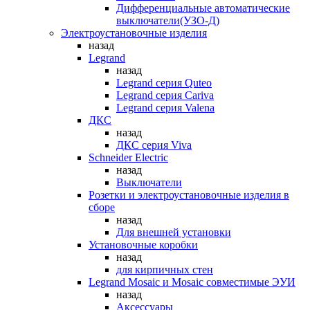
Дифференциальные автоматические
выключатели(УЗО-Д)
Электроустановочные изделия
назад
Legrand
назад
Legrand серия Quteo
Legrand серия Cariva
Legrand серия Valena
ДКС
назад
ДКС серия Viva
Schneider Electric
назад
Выключатели
Розетки и электроустановочные изделия в
сборе
назад
Для внешней установки
Установочные коробки
назад
для кирпичных стен
Legrand Mosaic и Mosaic совместимые ЭУИ
назад
Аксессуары