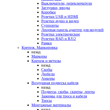
Выключатели, переключатели
Заглушки, вводы
Коробки
Розетки USB и HDMI
Розетки аудио и видео
Суппорты
Лицевая панель адаптер для модулей
Розетки электрические
Розетки RJ45 и RJ12
Рамки
Крепеж. Маркировка
назад
Маркеры
Крепеж и метизы
назад
Скобы
Дюбели
Анкеры
Воздушная подвеска кабеля
назад
Подвесы, скобы, скрепы, ленты
Зажимы для троса и кабеля
Тросы
Монтажные материалы
назад