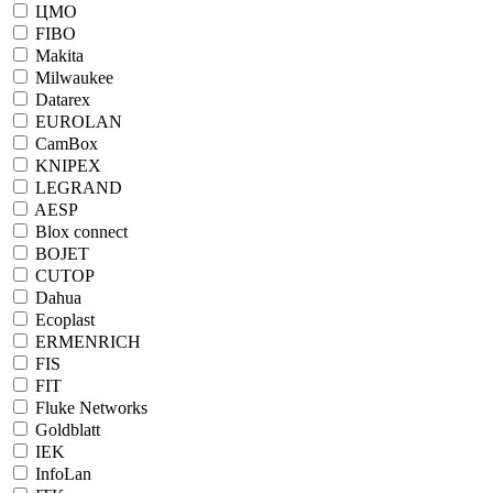
ЦМО
FIBO
Makita
Milwaukee
Datarex
EUROLAN
CamBox
KNIPEX
LEGRAND
AESP
Blox connect
BOJET
CUTOP
Dahua
Ecoplast
ERMENRICH
FIS
FIT
Fluke Networks
Goldblatt
IEK
InfoLan