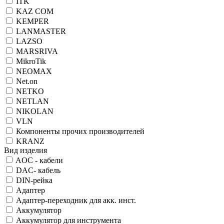
ITK
KAZ COM
KEMPER
LANMASTER
LAZSO
MARSRIVA
MikroTik
NEOMAX
Net.on
NETKO
NETLAN
NIKOLAN
VLN
Компоненты прочих производителей
KRANZ
Вид изделия
AOC - кабели
DAC- кабель
DIN-рейка
Адаптер
Адаптер-переходник для акк. инст.
Аккумулятор
Аккумулятор для инструмента