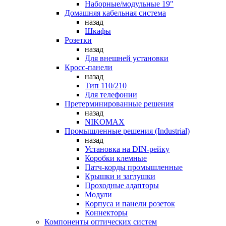
Наборные/модульные 19"
Домашняя кабельная система
назад
Шкафы
Розетки
назад
Для внешней установки
Кросс-панели
назад
Тип 110/210
Для телефонии
Претерминированные решения
назад
NIKOMAX
Промышленные решения (Industrial)
назад
Установка на DIN-рейку
Коробки клемные
Патч-корды промышленные
Крышки и заглушки
Проходные адапторы
Модули
Корпуса и панели розеток
Коннекторы
Компоненты оптических систем