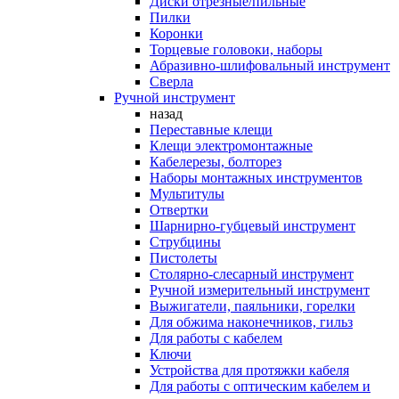
Диски отрезные/пильные
Пилки
Коронки
Торцевые головоки, наборы
Абразивно-шлифовальный инструмент
Сверла
Ручной инструмент
назад
Переставные клещи
Клещи электромонтажные
Кабелерезы, болторез
Наборы монтажных инструментов
Мультитулы
Отвертки
Шарнирно-губцевый инструмент
Струбцины
Пистолеты
Столярно-слесарный инструмент
Ручной измерительный инструмент
Выжигатели, паяльники, горелки
Для обжима наконечников, гильз
Для работы с кабелем
Ключи
Устройства для протяжки кабеля
Для работы с оптическим кабелем и