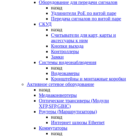
Оборудование для передачи сигналов
назад
Удлинители PoE по витой паре
Передача сигналов по витой паре
СКУД
назад
Считыватели для карт, карты и
аксессуары к ним
Кнопки выхода
Контроллеры
Замки
Системы видеонаблюдения
назад
Видеокамеры
Кронштейны и монтажные коробки
Активное сетевое оборудование
назад
Медиаконвертеры
Оптические трансиверы (Модули
XFP,SFP,GBIC)
Роутеры (Маршрутизаторы)
назад
Интернет шлюзы Ethernet
Коммутаторы
назад