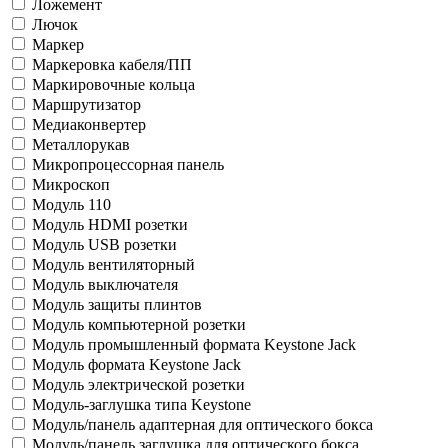
Ложемент
Лючок
Маркер
Маркеровка кабеля/ПП
Маркировочные кольца
Маршрутизатор
Медиаконвертер
Металлорукав
Микропроцессорная панель
Микроскоп
Модуль 110
Модуль HDMI розетки
Модуль USB розетки
Модуль вентиляторный
Модуль выключателя
Модуль защиты плинтов
Модуль компьютерной розетки
Модуль промышленный формата Keystone Jack
Модуль формата Keystone Jack
Модуль электрической розетки
Модуль-заглушка типа Keystone
Модуль/панель адаптерная для оптического бокса
Модуль/панель заглушка для оптического бокса