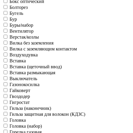
Бокс оптический
Болторез
Бугель
Бур
Буры/набор
Вентилятор
Верстак/козлы
Вилка без заземления
Вилка с заземляющим контактом
Воздуходувка
Вставка
Вставка (щеточный ввод)
Вставка размыкающая
Выключатель
Газонокосилка
Гайковерт
Гвоздодер
Гигростат
Гильза (наконечник)
Гильза защитная для волокон (КДЗС)
Головка
Головка (набор)
Горелка газовая