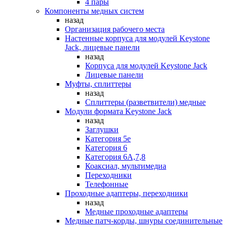
4 пары
Компоненты медных систем
назад
Организация рабочего места
Настенные корпуса для модулей Keystone
Jack, лицевые панели
назад
Корпуса для модулей Keystone Jack
Лицевые панели
Муфты, сплиттеры
назад
Сплиттеры (разветвители) медные
Модули формата Keystone Jack
назад
Заглушки
Категория 5е
Категория 6
Категория 6А,7,8
Коаксиал, мультимедиа
Переходники
Телефонные
Проходные адаптеры, переходники
назад
Медные проходные адаптеры
Медные патч-корды, шнуры соединительные