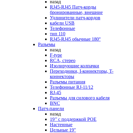
назад
RJ45-RJ45 Патч-корды
бронированные, внешние
Удлинители патч-кордов
кабели USB
Телефонные
тип 110
RJ45-RJ45 обычные 180°
Разъемы
назад
F-type
RCA, стерео
Изолирующие колпачки
Переходники, I-коннекторы, T-
коннекторы
Разъемы питания
Телефонные RJ-11/12
RJ-45
Разъемы для силового кабеля
BNC
Патч-панели
назад
19’’ с поддержкой POE
Настенные
Цельные 19"