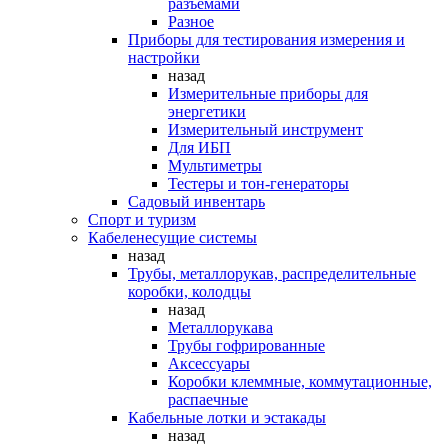
разъемами
Разное
Приборы для тестирования измерения и
настройки
назад
Измерительные приборы для
энергетики
Измерительный инструмент
Для ИБП
Мультиметры
Тестеры и тон-генераторы
Садовый инвентарь
Спорт и туризм
Кабеленесущие системы
назад
Трубы, металлорукав, распределительные
коробки, колодцы
назад
Металлорукава
Трубы гофрированные
Аксессуары
Коробки клеммные, коммутационные,
распаечные
Кабельные лотки и эстакады
назад