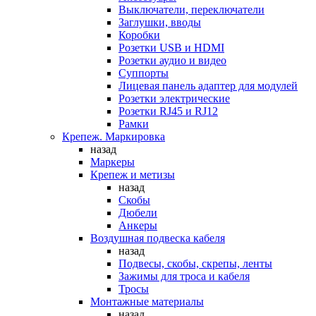
Выключатели, переключатели
Заглушки, вводы
Коробки
Розетки USB и HDMI
Розетки аудио и видео
Суппорты
Лицевая панель адаптер для модулей
Розетки электрические
Розетки RJ45 и RJ12
Рамки
Крепеж. Маркировка
назад
Маркеры
Крепеж и метизы
назад
Скобы
Дюбели
Анкеры
Воздушная подвеска кабеля
назад
Подвесы, скобы, скрепы, ленты
Зажимы для троса и кабеля
Тросы
Монтажные материалы
назад