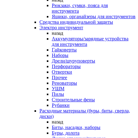
Рюкзаки, сумки, пояса для
инструмента
Ящики, органайзеры для инструментов
Средства индивидуальной защиты
Электро инструмент
назад
Аккумуляторы/зарядные устройства
для инструмента
Гайковерты
Наборы
Дрели/шуруповерты
Перфораторы
Отвертки
Прочее
Реноваторы
УШМ
Пилы
Строительные фены
Рубанки
Расходные материалы (буры, биты, сверла,
диски)
назад
Биты, насадки, наборы
Буры, долота