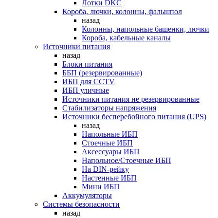
Лотки DKC
Короба, лючки, колонны, фальшпол
назад
Колонны, напольные башенки, лючки
Короба, кабельные каналы
Источники питания
назад
Блоки питания
ББП (резервированные)
ИБП для CCTV
ИБП уличные
Источники питания не резервированные
Стабилизаторы напряжения
Источники бесперебойного питания (UPS)
назад
Напольные ИБП
Стоечные ИБП
Аксессуары ИБП
Напольное/Стоечные ИБП
На DIN-рейку
Настенные ИБП
Мини ИБП
Аккумуляторы
Системы безопасности
назад