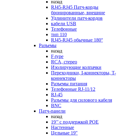
назад
RJ45-RJ45 Патч-корды
бронированные, внешние
Удлинители патч-кордов
кабели USB
Телефонные
тип 110
RJ45-RJ45 обычные 180°
Разъемы
назад
F-type
RCA, стерео
Изолирующие колпачки
Переходники, I-коннекторы, T-
коннекторы
Разъемы питания
Телефонные RJ-11/12
RJ-45
Разъемы для силового кабеля
BNC
Патч-панели
назад
19’’ с поддержкой POE
Настенные
Цельные 19"