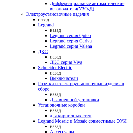
Дифференциальные автоматические
выключатели(УЗО-Д)
Электроустановочные изделия
назад
Legrand
назад
Legrand серия Quteo
Legrand серия Cariva
Legrand серия Valena
ДКС
назад
ДКС серия Viva
Schneider Electric
назад
Выключатели
Розетки и электроустановочные изделия в
сборе
назад
Для внешней установки
Установочные коробки
назад
для кирпичных стен
Legrand Mosaic и Mosaic совместимые ЭУИ
назад
Аксессуары