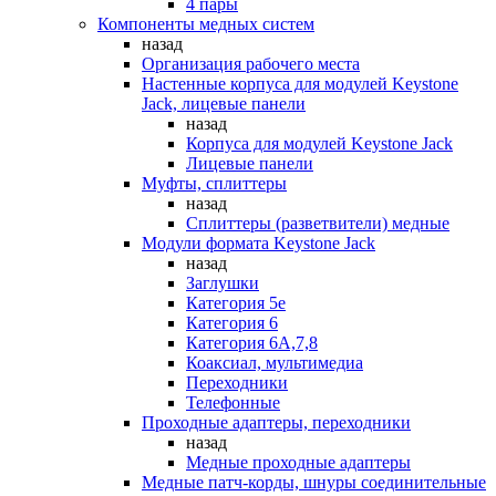
4 пары
Компоненты медных систем
назад
Организация рабочего места
Настенные корпуса для модулей Keystone
Jack, лицевые панели
назад
Корпуса для модулей Keystone Jack
Лицевые панели
Муфты, сплиттеры
назад
Сплиттеры (разветвители) медные
Модули формата Keystone Jack
назад
Заглушки
Категория 5е
Категория 6
Категория 6А,7,8
Коаксиал, мультимедиа
Переходники
Телефонные
Проходные адаптеры, переходники
назад
Медные проходные адаптеры
Медные патч-корды, шнуры соединительные