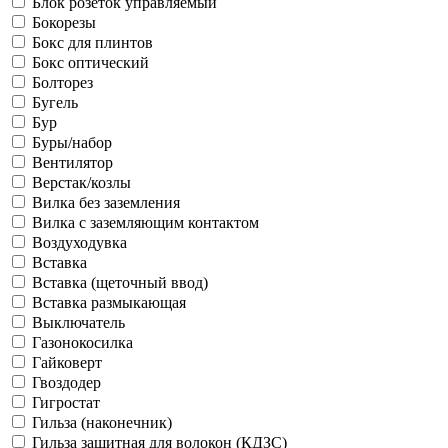
Блок розеток управляемый
Бокорезы
Бокс для плинтов
Бокс оптический
Болторез
Бугель
Бур
Буры/набор
Вентилятор
Верстак/козлы
Вилка без заземления
Вилка с заземляющим контактом
Воздуходувка
Вставка
Вставка (щеточный ввод)
Вставка размыкающая
Выключатель
Газонокосилка
Гайковерт
Гвоздодер
Гигростат
Гильза (наконечник)
Гильза защитная для волокон (КДЗС)