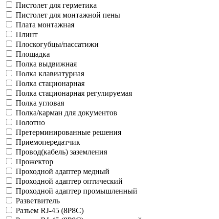
Пистолет для герметика
Пистолет для монтажной пены
Плата монтажная
Плинт
Плоскогубцы/пассатижи
Площадка
Полка выдвижная
Полка клавиатурная
Полка стационарная
Полка стационарная регулируемая
Полка угловая
Полка/карман для документов
Полотно
Претерминированные решения
Приемопередатчик
Провод(кабель) заземления
Прожектор
Проходной адаптер медный
Проходной адаптер оптический
Проходной адаптер промышленный
Разветвитель
Разъем RJ-45 (8P8C)