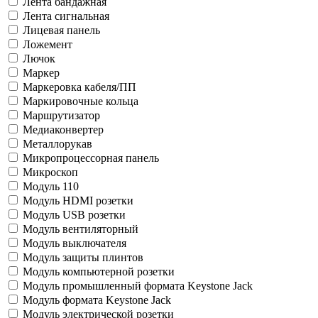
Лента бандажная
Лента сигнальная
Лицевая панель
Ложемент
Лючок
Маркер
Маркеровка кабеля/ПП
Маркировочные кольца
Маршрутизатор
Медиаконвертер
Металлорукав
Микропроцессорная панель
Микроскоп
Модуль 110
Модуль HDMI розетки
Модуль USB розетки
Модуль вентиляторный
Модуль выключателя
Модуль защиты плинтов
Модуль компьютерной розетки
Модуль промышленный формата Keystone Jack
Модуль формата Keystone Jack
Модуль электрической розетки