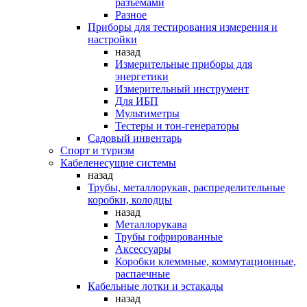
разъемами
Разное
Приборы для тестирования измерения и
настройки
назад
Измерительные приборы для
энергетики
Измерительный инструмент
Для ИБП
Мультиметры
Тестеры и тон-генераторы
Садовый инвентарь
Спорт и туризм
Кабеленесущие системы
назад
Трубы, металлорукав, распределительные
коробки, колодцы
назад
Металлорукава
Трубы гофрированные
Аксессуары
Коробки клеммные, коммутационные,
распаечные
Кабельные лотки и эстакады
назад