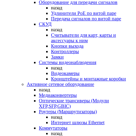
Оборудование для передачи сигналов
назад
Удлинители PoE по витой паре
Передача сигналов по витой паре
СКУД
назад
Считыватели для карт, карты и
аксессуары к ним
Кнопки выхода
Контроллеры
Замки
Системы видеонаблюдения
назад
Видеокамеры
Кронштейны и монтажные коробки
Активное сетевое оборудование
назад
Медиаконвертеры
Оптические трансиверы (Модули
XFP,SFP,GBIC)
Роутеры (Маршрутизаторы)
назад
Интернет шлюзы Ethernet
Коммутаторы
назад