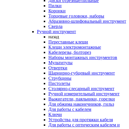
Диски отрезные/пильные
Пилки
Коронки
Торцевые головоки, наборы
Абразивно-шлифовальный инструмент
Сверла
Ручной инструмент
назад
Переставные клещи
Клещи электромонтажные
Кабелерезы, болторез
Наборы монтажных инструментов
Мультитулы
Отвертки
Шарнирно-губцевый инструмент
Струбцины
Пистолеты
Столярно-слесарный инструмент
Ручной измерительный инструмент
Выжигатели, паяльники, горелки
Для обжима наконечников, гильз
Для работы с кабелем
Ключи
Устройства для протяжки кабеля
Для работы с оптическим кабелем и