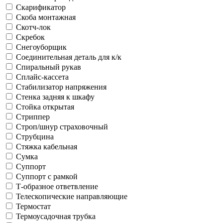
Скарификатор
Скоба монтажная
Скотч-лок
Скребок
Снегоуборщик
Соединительная деталь для к/к
Спиральный рукав
Сплайс-кассета
Стабилизатор напряжения
Стенка задняя к шкафу
Стойка открытая
Стриппер
Строп/шнур страховочный
Струбцина
Стяжка кабельная
Сумка
Суппорт
Суппорт с рамкой
Т-образное ответвление
Телескопические направляющие
Термостат
Термоусадочная трубка