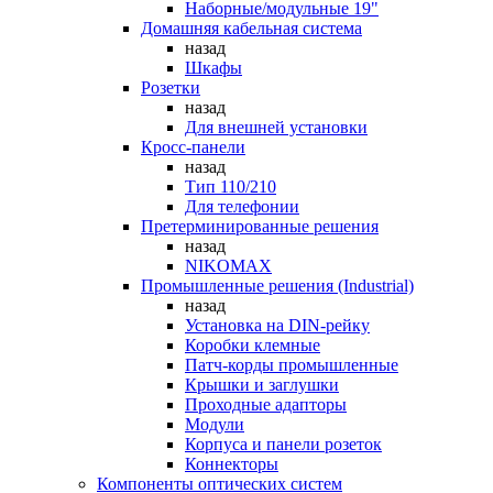
Наборные/модульные 19"
Домашняя кабельная система
назад
Шкафы
Розетки
назад
Для внешней установки
Кросс-панели
назад
Тип 110/210
Для телефонии
Претерминированные решения
назад
NIKOMAX
Промышленные решения (Industrial)
назад
Установка на DIN-рейку
Коробки клемные
Патч-корды промышленные
Крышки и заглушки
Проходные адапторы
Модули
Корпуса и панели розеток
Коннекторы
Компоненты оптических систем