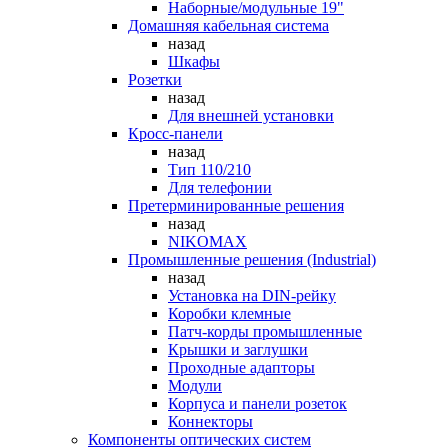
Наборные/модульные 19"
Домашняя кабельная система
назад
Шкафы
Розетки
назад
Для внешней установки
Кросс-панели
назад
Тип 110/210
Для телефонии
Претерминированные решения
назад
NIKOMAX
Промышленные решения (Industrial)
назад
Установка на DIN-рейку
Коробки клемные
Патч-корды промышленные
Крышки и заглушки
Проходные адапторы
Модули
Корпуса и панели розеток
Коннекторы
Компоненты оптических систем