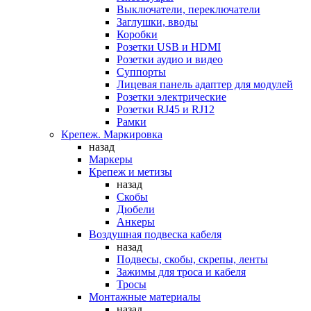
Выключатели, переключатели
Заглушки, вводы
Коробки
Розетки USB и HDMI
Розетки аудио и видео
Суппорты
Лицевая панель адаптер для модулей
Розетки электрические
Розетки RJ45 и RJ12
Рамки
Крепеж. Маркировка
назад
Маркеры
Крепеж и метизы
назад
Скобы
Дюбели
Анкеры
Воздушная подвеска кабеля
назад
Подвесы, скобы, скрепы, ленты
Зажимы для троса и кабеля
Тросы
Монтажные материалы
назад