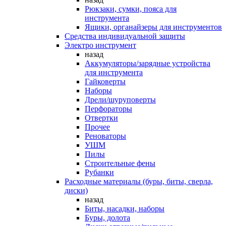
Рюкзаки, сумки, пояса для
инструмента
Ящики, органайзеры для инструментов
Средства индивидуальной защиты
Электро инструмент
назад
Аккумуляторы/зарядные устройства
для инструмента
Гайковерты
Наборы
Дрели/шуруповерты
Перфораторы
Отвертки
Прочее
Реноваторы
УШМ
Пилы
Строительные фены
Рубанки
Расходные материалы (буры, биты, сверла,
диски)
назад
Биты, насадки, наборы
Буры, долота