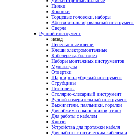
Диски отрезные/пильные
Пилки
Коронки
Торцевые головоки, наборы
Абразивно-шлифовальный инструмент
Сверла
Ручной инструмент
назад
Переставные клещи
Клещи электромонтажные
Кабелерезы, болторез
Наборы монтажных инструментов
Мультитулы
Отвертки
Шарнирно-губцевый инструмент
Струбцины
Пистолеты
Столярно-слесарный инструмент
Ручной измерительный инструмент
Выжигатели, паяльники, горелки
Для обжима наконечников, гильз
Для работы с кабелем
Ключи
Устройства для протяжки кабеля
Для работы с оптическим кабелем и