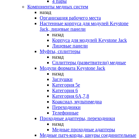
4 пары
Компоненты медных систем
назад
Организация рабочего места
Настенные корпуса для модулей Keystone
Jack, лицевые панели
назад
Корпуса для модулей Keystone Jack
Лицевые панели
Муфты, сплиттеры
назад
Сплиттеры (разветвители) медные
Модули формата Keystone Jack
назад
Заглушки
Категория 5е
Категория 6
Категория 6А,7,8
Коаксиал, мультимедиа
Переходники
Телефонные
Проходные адаптеры, переходники
назад
Медные проходные адаптеры
Медные патч-корды, шнуры соединительные