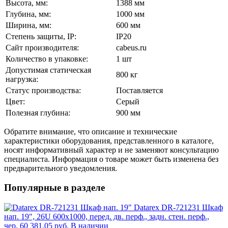
Высота, мм:
1388 мм
Глубина, мм:
1000 мм
Ширина, мм:
600 мм
Степень защиты, IP:
IP20
Сайт производителя:
cabeus.ru
Количество в упаковке:
1 шт
Допустимая статическая
800 кг
нагрузка:
Статус производства:
Поставляется
Цвет:
Серый
Полезная глубина:
900 мм
Обратите внимание, что описание и технические
характеристики оборудования, представленного в каталоге,
носят информативный характер и не заменяют консультацию
специалиста. Информация о товаре может быть изменена без
предварительного уведомления.
Популярные в разделе
Datarex DR-721231 Шкаф
нап. 19", 26U 600х1000, перед. дв. перф., задн. стен. перф.,
чер.
60 381.05 руб.
В наличии