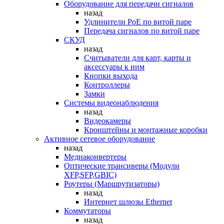
Оборудование для передачи сигналов
назад
Удлинители PoE по витой паре
Передача сигналов по витой паре
СКУД
назад
Считыватели для карт, карты и
аксессуары к ним
Кнопки выхода
Контроллеры
Замки
Системы видеонаблюдения
назад
Видеокамеры
Кронштейны и монтажные коробки
Активное сетевое оборудование
назад
Медиаконвертеры
Оптические трансиверы (Модули
XFP,SFP,GBIC)
Роутеры (Маршрутизаторы)
назад
Интернет шлюзы Ethernet
Коммутаторы
назад