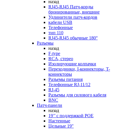
назад
RJ45-RJ45 Патч-корды
бронированные, внешние
Удлинители патч-кордов
кабели USB
Телефонные
тип 110
RJ45-RJ45 обычные 180°
Разъемы
назад
F-type
RCA, стерео
Изолирующие колпачки
Переходники, I-коннекторы, T-
коннекторы
Разъемы питания
Телефонные RJ-11/12
RJ-45
Разъемы для силового кабеля
BNC
Патч-панели
назад
19’’ с поддержкой POE
Настенные
Цельные 19"