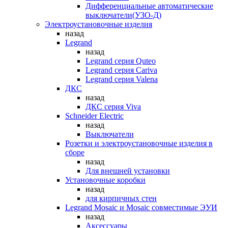
Дифференциальные автоматические
выключатели(УЗО-Д)
Электроустановочные изделия
назад
Legrand
назад
Legrand серия Quteo
Legrand серия Cariva
Legrand серия Valena
ДКС
назад
ДКС серия Viva
Schneider Electric
назад
Выключатели
Розетки и электроустановочные изделия в
сборе
назад
Для внешней установки
Установочные коробки
назад
для кирпичных стен
Legrand Mosaic и Mosaic совместимые ЭУИ
назад
Аксессуары