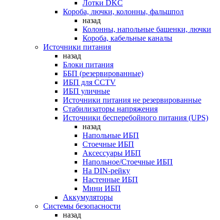
Лотки DKC
Короба, лючки, колонны, фальшпол
назад
Колонны, напольные башенки, лючки
Короба, кабельные каналы
Источники питания
назад
Блоки питания
ББП (резервированные)
ИБП для CCTV
ИБП уличные
Источники питания не резервированные
Стабилизаторы напряжения
Источники бесперебойного питания (UPS)
назад
Напольные ИБП
Стоечные ИБП
Аксессуары ИБП
Напольное/Стоечные ИБП
На DIN-рейку
Настенные ИБП
Мини ИБП
Аккумуляторы
Системы безопасности
назад