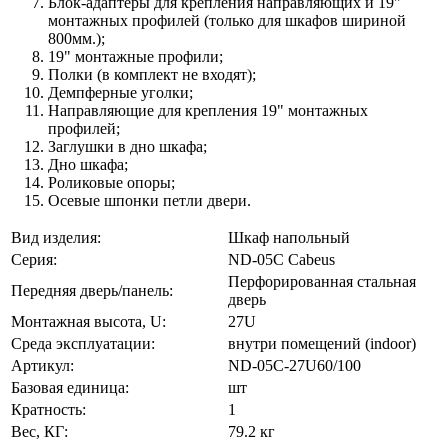
Блок-адаптеры для крепления направляющих и 19"
монтажных профилей (только для шкафов шириной
800мм.);
19" монтажные профили;
Полки (в комплект не входят);
Демпферные уголки;
Направляющие для крепления 19" монтажных
профилей;
Заглушки в дно шкафа;
Дно шкафа;
Роликовые опоры;
Осевые шпонки петли двери.
Вид изделия:
Шкаф напольный
Серия:
ND-05C Cabeus
Перфорированная стальная
Передняя дверь/панель:
дверь
Монтажная высота, U:
27U
Среда эксплуатации:
внутри помещений (indoor)
Артикул:
ND-05C-27U60/100
Базовая единица:
шт
Кратность:
1
Вес, КГ:
79.2 кг