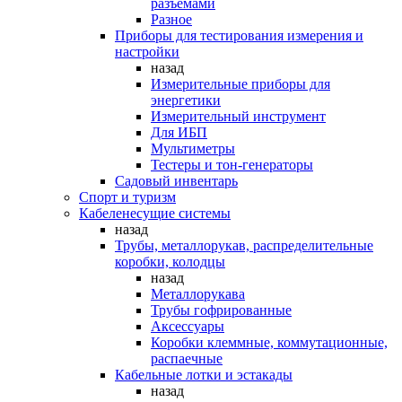
разъемами
Разное
Приборы для тестирования измерения и
настройки
назад
Измерительные приборы для
энергетики
Измерительный инструмент
Для ИБП
Мультиметры
Тестеры и тон-генераторы
Садовый инвентарь
Спорт и туризм
Кабеленесущие системы
назад
Трубы, металлорукав, распределительные
коробки, колодцы
назад
Металлорукава
Трубы гофрированные
Аксессуары
Коробки клеммные, коммутационные,
распаечные
Кабельные лотки и эстакады
назад