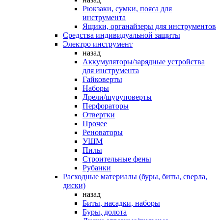
Рюкзаки, сумки, пояса для
инструмента
Ящики, органайзеры для инструментов
Средства индивидуальной защиты
Электро инструмент
назад
Аккумуляторы/зарядные устройства
для инструмента
Гайковерты
Наборы
Дрели/шуруповерты
Перфораторы
Отвертки
Прочее
Реноваторы
УШМ
Пилы
Строительные фены
Рубанки
Расходные материалы (буры, биты, сверла,
диски)
назад
Биты, насадки, наборы
Буры, долота