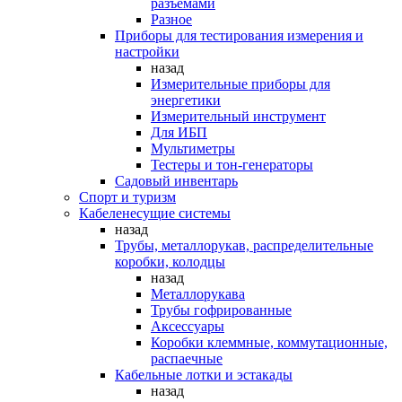
разъемами
Разное
Приборы для тестирования измерения и
настройки
назад
Измерительные приборы для
энергетики
Измерительный инструмент
Для ИБП
Мультиметры
Тестеры и тон-генераторы
Садовый инвентарь
Спорт и туризм
Кабеленесущие системы
назад
Трубы, металлорукав, распределительные
коробки, колодцы
назад
Металлорукава
Трубы гофрированные
Аксессуары
Коробки клеммные, коммутационные,
распаечные
Кабельные лотки и эстакады
назад