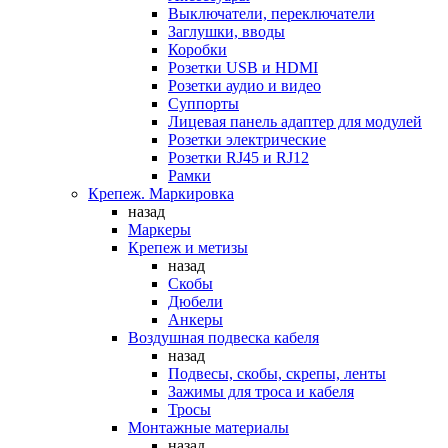
Выключатели, переключатели
Заглушки, вводы
Коробки
Розетки USB и HDMI
Розетки аудио и видео
Суппорты
Лицевая панель адаптер для модулей
Розетки электрические
Розетки RJ45 и RJ12
Рамки
Крепеж. Маркировка
назад
Маркеры
Крепеж и метизы
назад
Скобы
Дюбели
Анкеры
Воздушная подвеска кабеля
назад
Подвесы, скобы, скрепы, ленты
Зажимы для троса и кабеля
Тросы
Монтажные материалы
назад