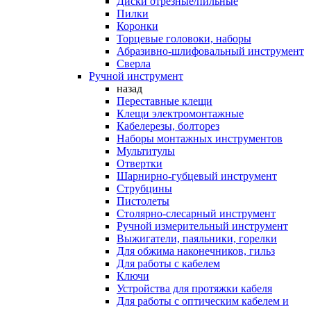
Диски отрезные/пильные
Пилки
Коронки
Торцевые головоки, наборы
Абразивно-шлифовальный инструмент
Сверла
Ручной инструмент
назад
Переставные клещи
Клещи электромонтажные
Кабелерезы, болторез
Наборы монтажных инструментов
Мультитулы
Отвертки
Шарнирно-губцевый инструмент
Струбцины
Пистолеты
Столярно-слесарный инструмент
Ручной измерительный инструмент
Выжигатели, паяльники, горелки
Для обжима наконечников, гильз
Для работы с кабелем
Ключи
Устройства для протяжки кабеля
Для работы с оптическим кабелем и