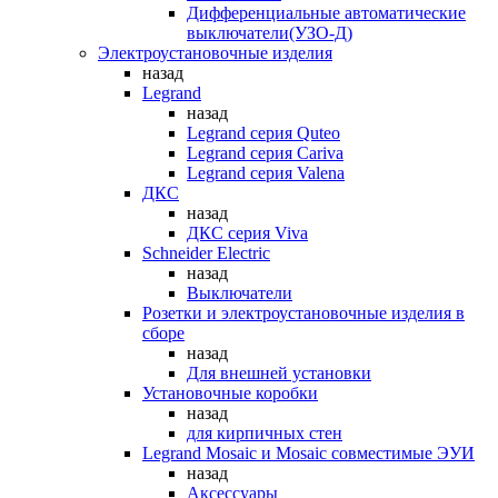
Дифференциальные автоматические
выключатели(УЗО-Д)
Электроустановочные изделия
назад
Legrand
назад
Legrand серия Quteo
Legrand серия Cariva
Legrand серия Valena
ДКС
назад
ДКС серия Viva
Schneider Electric
назад
Выключатели
Розетки и электроустановочные изделия в
сборе
назад
Для внешней установки
Установочные коробки
назад
для кирпичных стен
Legrand Mosaic и Mosaic совместимые ЭУИ
назад
Аксессуары