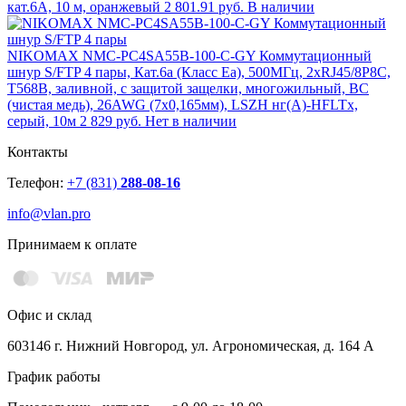
кат.6A, 10 м, оранжевый
2 801.91 руб.
В наличии
NIKOMAX NMC-PC4SA55B-100-C-GY Коммутационный
шнур S/FTP 4 пары, Кат.6a (Класс Ea), 500МГц, 2хRJ45/8P8C,
T568B, заливной, с защитой защелки, многожильный, BC
(чистая медь), 26AWG (7х0,165мм), LSZH нг(А)-HFLTx,
серый, 10м
2 829 руб.
Нет в наличии
Контакты
Телефон:
+7 (831)
288-08-16
info@vlan.pro
Принимаем к оплате
Офис и склад
603146 г. Нижний Новгород, ул. Агрономическая, д. 164 А
График работы