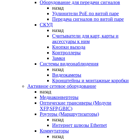
Оборудование для передачи сигналов
назад
Удлинители PoE по витой паре
Передача сигналов по витой паре
СКУД
назад
Считыватели для карт, карты и
аксессуары к ним
Кнопки выхода
Контроллеры
Замки
Системы видеонаблюдения
назад
Видеокамеры
Кронштейны и монтажные коробки
Активное сетевое оборудование
назад
Медиаконвертеры
Оптические трансиверы (Модули
XFP,SFP,GBIC)
Роутеры (Маршрутизаторы)
назад
Интернет шлюзы Ethernet
Коммутаторы
назад