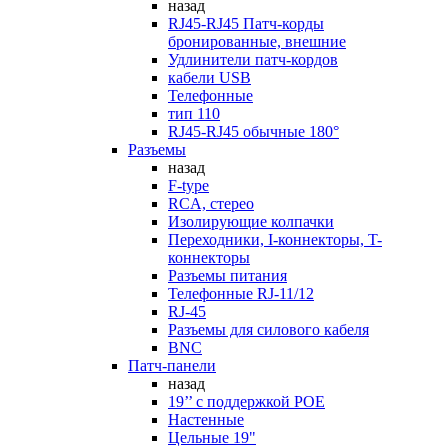
назад
RJ45-RJ45 Патч-корды
бронированные, внешние
Удлинители патч-кордов
кабели USB
Телефонные
тип 110
RJ45-RJ45 обычные 180°
Разъемы
назад
F-type
RCA, стерео
Изолирующие колпачки
Переходники, I-коннекторы, T-
коннекторы
Разъемы питания
Телефонные RJ-11/12
RJ-45
Разъемы для силового кабеля
BNC
Патч-панели
назад
19’’ с поддержкой POE
Настенные
Цельные 19"