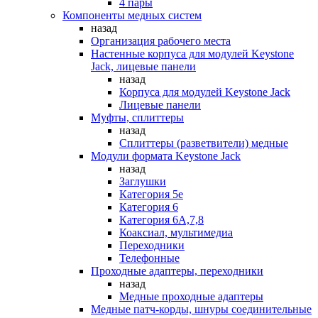
4 пары
Компоненты медных систем
назад
Организация рабочего места
Настенные корпуса для модулей Keystone
Jack, лицевые панели
назад
Корпуса для модулей Keystone Jack
Лицевые панели
Муфты, сплиттеры
назад
Сплиттеры (разветвители) медные
Модули формата Keystone Jack
назад
Заглушки
Категория 5е
Категория 6
Категория 6А,7,8
Коаксиал, мультимедиа
Переходники
Телефонные
Проходные адаптеры, переходники
назад
Медные проходные адаптеры
Медные патч-корды, шнуры соединительные