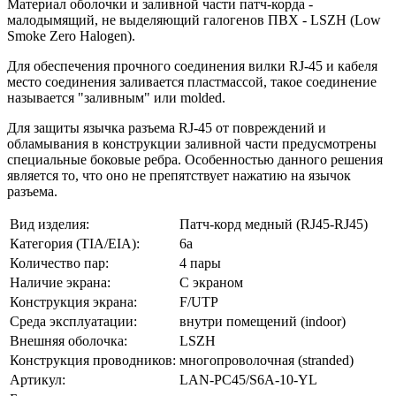
Материал оболочки и заливной части патч-корда -
малодымящий, не выделяющий галогенов ПВХ - LSZH (Low
Smoke Zero Halogen).
Для обеспечения прочного соединения вилки RJ-45 и кабеля
место соединения заливается пластмассой, такое соединение
называется "заливным" или molded.
Для защиты язычка разъема RJ-45 от повреждений и
обламывания в конструкции заливной части предусмотрены
специальные боковые ребра. Особенностью данного решения
является то, что оно не препятствует нажатию на язычок
разъема.
Вид изделия:
Патч-корд медный (RJ45-RJ45)
Категория (TIA/EIA):
6a
Количество пар:
4 пары
Наличие экрана:
С экраном
Конструкция экрана:
F/UTP
Среда эксплуатации:
внутри помещений (indoor)
Внешняя оболочка:
LSZH
Конструкция проводников:
многопроволочная (stranded)
Артикул:
LAN-PC45/S6A-10-YL