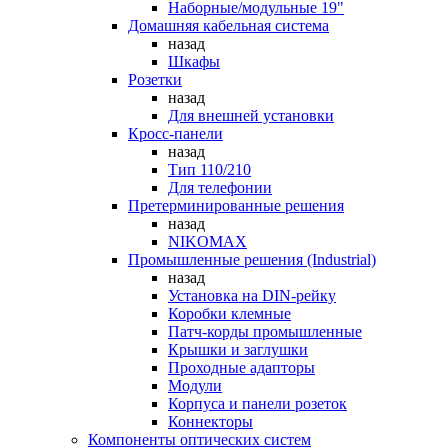
Наборные/модульные 19"
Домашняя кабельная система
назад
Шкафы
Розетки
назад
Для внешней установки
Кросс-панели
назад
Тип 110/210
Для телефонии
Претерминированные решения
назад
NIKOMAX
Промышленные решения (Industrial)
назад
Установка на DIN-рейку
Коробки клемные
Патч-корды промышленные
Крышки и заглушки
Проходные адапторы
Модули
Корпуса и панели розеток
Коннекторы
Компоненты оптических систем