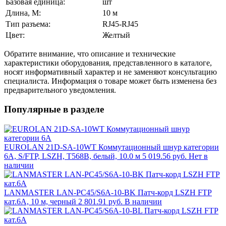
Базовая единица:
шт
Длина, М:
10 м
Тип разъема:
RJ45-RJ45
Цвет:
Желтый
Обратите внимание, что описание и технические
характеристики оборудования, представленного в каталоге,
носят информативный характер и не заменяют консультацию
специалиста. Информация о товаре может быть изменена без
предварительного уведомления.
Популярные в разделе
EUROLAN 21D-SA-10WT Коммутационный шнур категории
6A, S/FTP, LSZH, T568B, белый, 10.0 м
5 019.56 руб.
Нет в
наличии
LANMASTER LAN-PC45/S6A-10-BK Патч-корд LSZH FTP
кат.6A, 10 м, черный
2 801.91 руб.
В наличии