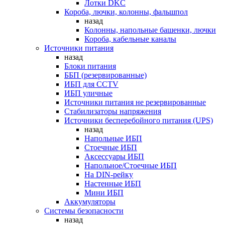
Лотки DKC
Короба, лючки, колонны, фальшпол
назад
Колонны, напольные башенки, лючки
Короба, кабельные каналы
Источники питания
назад
Блоки питания
ББП (резервированные)
ИБП для CCTV
ИБП уличные
Источники питания не резервированные
Стабилизаторы напряжения
Источники бесперебойного питания (UPS)
назад
Напольные ИБП
Стоечные ИБП
Аксессуары ИБП
Напольное/Стоечные ИБП
На DIN-рейку
Настенные ИБП
Мини ИБП
Аккумуляторы
Системы безопасности
назад