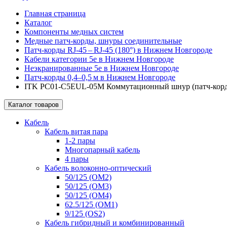
Главная страница
Каталог
Компоненты медных систем
Медные патч-корды, шнуры соединительные
Патч-корды RJ‑45 – RJ‑45 (180°) в Нижнем Новгороде
Кабели категории 5e в Нижнем Новгороде
Неэкранированные 5e в Нижнем Новгороде
Патч‑корды 0,4–0,5 м в Нижнем Новгороде
ITK PC01-C5EUL-05M Коммутационный шнур (патч-корд),
Каталог товаров
Кабель
Кабель витая пара
1-2 пары
Многопарный кабель
4 пары
Кабель волоконно-оптический
50/125 (OM2)
50/125 (OM3)
50/125 (OM4)
62.5/125 (OM1)
9/125 (OS2)
Кабель гибридный и комбинированный