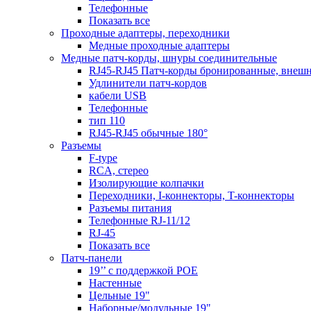
Телефонные
Показать все
Проходные адаптеры, переходники
Медные проходные адаптеры
Медные патч-корды, шнуры соединительные
RJ45-RJ45 Патч-корды бронированные, внеш
Удлинители патч-кордов
кабели USB
Телефонные
тип 110
RJ45-RJ45 обычные 180°
Разъемы
F-type
RCA, стерео
Изолирующие колпачки
Переходники, I-коннекторы, T-коннекторы
Разъемы питания
Телефонные RJ-11/12
RJ-45
Показать все
Патч-панели
19’’ с поддержкой POE
Настенные
Цельные 19"
Наборные/модульные 19"