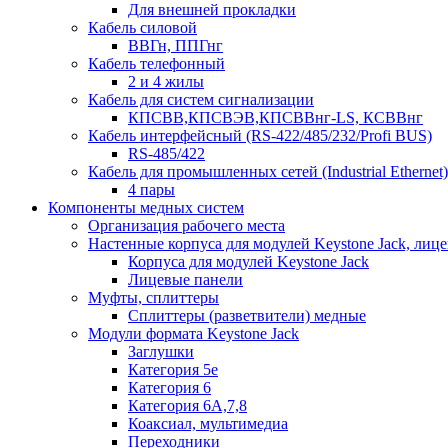
Для внешней прокладки
Кабель силовой
ВВГн, ППГнг
Кабель телефонный
2 и 4 жилы
Кабель для систем сигнализации
КПСВВ,КПСВЭВ,КПСВВнг-LS, КСВВнг
Кабель интерфейсный (RS-422/485/232/Profi BUS)
RS-485/422
Кабель для промышленных сетей (Industrial Ethernet)
4 пары
Компоненты медных систем
Организация рабочего места
Настенные корпуса для модулей Keystone Jack, лиц
Корпуса для модулей Keystone Jack
Лицевые панели
Муфты, сплиттеры
Сплиттеры (разветвители) медные
Модули формата Keystone Jack
Заглушки
Категория 5е
Категория 6
Категория 6А,7,8
Коаксиал, мультимедиа
Переходники